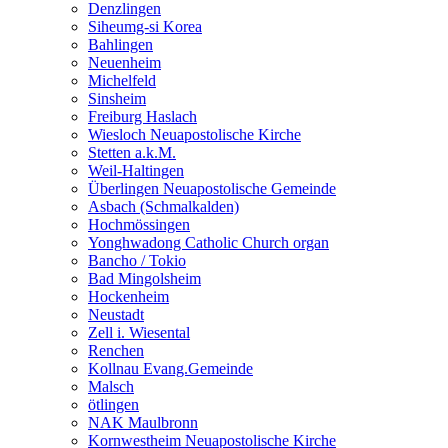
Denzlingen
Siheumg-si Korea
Bahlingen
Neuenheim
Michelfeld
Sinsheim
Freiburg Haslach
Wiesloch Neuapostolische Kirche
Stetten a.k.M.
Weil-Haltingen
Überlingen Neuapostolische Gemeinde
Asbach (Schmalkalden)
Hochmössingen
Yonghwadong Catholic Church organ
Bancho / Tokio
Bad Mingolsheim
Hockenheim
Neustadt
Zell i. Wiesental
Renchen
Kollnau Evang.Gemeinde
Malsch
ötlingen
NAK Maulbronn
Kornwestheim Neuapostolische Kirche