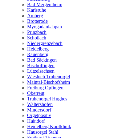
Bad Mergentheim
Karlsruhe
Amberg
Brotterode
Myogadani-Japan
Prinzbach
Schollach
Niedergrenzebach
Heidelberg
Rauenberg
Bad Säckingen
Bischoffingen
Lützelsachsen
Wiesloch Truhenorgel
Maintal-Bischofsheim
Freiburg Opfingen
Oberreut
Truhenorgel Hughes
Waltershofen
Mindersdorf
Orgelpositiv
Haindorf
Heidelberg Kopfklinik
Hausorgel Stahl
Freiburg-Tiengen