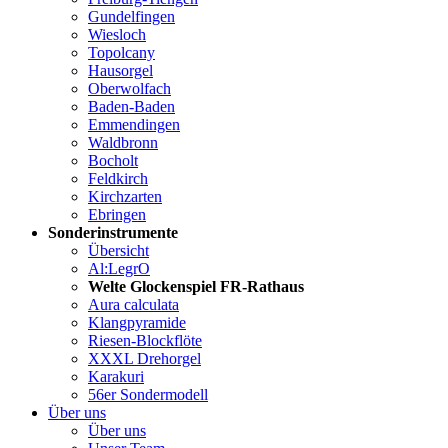
Gundelfingen
Wiesloch
Topolcany
Hausorgel
Oberwolfach
Baden-Baden
Emmendingen
Waldbronn
Bocholt
Feldkirch
Kirchzarten
Ebringen
Sonderinstrumente
Übersicht
Al:LegrO
Welte Glockenspiel FR-Rathaus
Aura calculata
Klangpyramide
Riesen-Blockflöte
XXXL Drehorgel
Karakuri
56er Sondermodell
Über uns
Über uns