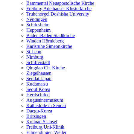
Bammental Neuapostolische Kirche
Freiburg Adelhauser Klosterkirche
Truhenorgel Doshisha University
Nendingen
Schriesheim
Heppenheim
Baden-Baden Stadtkirche
Winden Hörnleberg
Karlsruhe Simeonkirche
St.Leon
Nimburg
Schifferstadt
Qingdao Ch. Kirche
Ziegelhausen
Sendai-Japan
Kudamatsu
Seoul-Korea
Herrischried
Augustinermuseum
Kathedrale in Sendai
Daegu-Korea
Britzingen
Kollnau St.Josef
Freiburg Uni-Klinik
Ellmendingen-Weiler