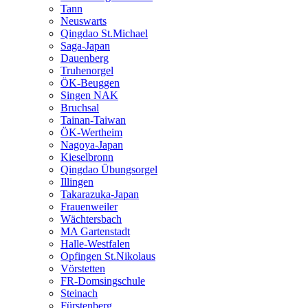
Tann
Neuswarts
Qingdao St.Michael
Saga-Japan
Dauenberg
Truhenorgel
ÖK-Beuggen
Singen NAK
Bruchsal
Tainan-Taiwan
ÖK-Wertheim
Nagoya-Japan
Kieselbronn
Qingdao Übungsorgel
Illingen
Takarazuka-Japan
Frauenweiler
Wächtersbach
MA Gartenstadt
Halle-Westfalen
Opfingen St.Nikolaus
Vörstetten
FR-Domsingschule
Steinach
Fürstenberg