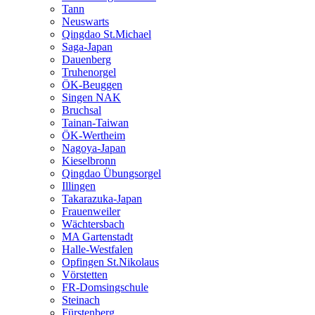
Tann
Neuswarts
Qingdao St.Michael
Saga-Japan
Dauenberg
Truhenorgel
ÖK-Beuggen
Singen NAK
Bruchsal
Tainan-Taiwan
ÖK-Wertheim
Nagoya-Japan
Kieselbronn
Qingdao Übungsorgel
Illingen
Takarazuka-Japan
Frauenweiler
Wächtersbach
MA Gartenstadt
Halle-Westfalen
Opfingen St.Nikolaus
Vörstetten
FR-Domsingschule
Steinach
Fürstenberg