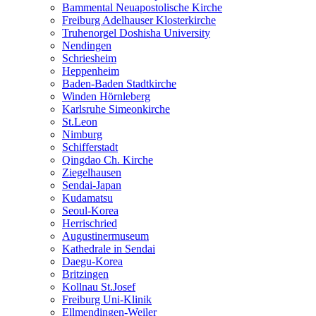
Bammental Neuapostolische Kirche
Freiburg Adelhauser Klosterkirche
Truhenorgel Doshisha University
Nendingen
Schriesheim
Heppenheim
Baden-Baden Stadtkirche
Winden Hörnleberg
Karlsruhe Simeonkirche
St.Leon
Nimburg
Schifferstadt
Qingdao Ch. Kirche
Ziegelhausen
Sendai-Japan
Kudamatsu
Seoul-Korea
Herrischried
Augustinermuseum
Kathedrale in Sendai
Daegu-Korea
Britzingen
Kollnau St.Josef
Freiburg Uni-Klinik
Ellmendingen-Weiler