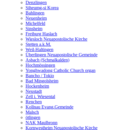
Denzlingen
Siheumg-si Korea
Bahlingen
Neuenheim
Michelfeld
Sinsheim
Freiburg Haslach
Wiesloch Neuapostolische Kirche
Stetten a.k.M.
Weil-Haltingen
Überlingen Neuapostolische Gemeinde
Asbach (Schmalkalden)
Hochmössingen
Yonghwadong Catholic Church organ
Bancho / Tokio
Bad Mingolsheim
Hockenheim
Neustadt
Zell i. Wiesental
Renchen
Kollnau Evang.Gemeinde
Malsch
ötlingen
NAK Maulbronn
Kornwestheim Neuapostolische Kirche