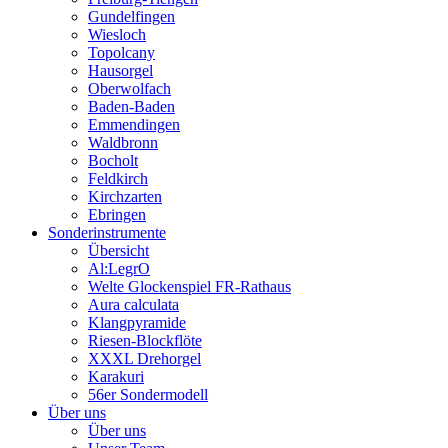
Gundelfingen
Wiesloch
Topolcany
Hausorgel
Oberwolfach
Baden-Baden
Emmendingen
Waldbronn
Bocholt
Feldkirch
Kirchzarten
Ebringen
Sonderinstrumente
Übersicht
Al:LegrO
Welte Glockenspiel FR-Rathaus
Aura calculata
Klangpyramide
Riesen-Blockflöte
XXXL Drehorgel
Karakuri
56er Sondermodell
Über uns
Über uns