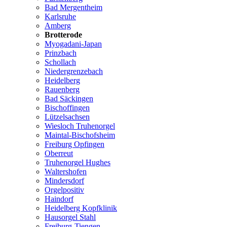
Bad Mergentheim
Karlsruhe
Amberg
Brotterode
Myogadani-Japan
Prinzbach
Schollach
Niedergrenzebach
Heidelberg
Rauenberg
Bad Säckingen
Bischoffingen
Lützelsachsen
Wiesloch Truhenorgel
Maintal-Bischofsheim
Freiburg Opfingen
Oberreut
Truhenorgel Hughes
Waltershofen
Mindersdorf
Orgelpositiv
Haindorf
Heidelberg Kopfklinik
Hausorgel Stahl
Freiburg-Tiengen