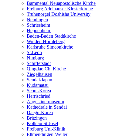
Bammental Neuapostolische Kirche
Freiburg Adelhauser Klosterkirche
Truhenorgel Doshisha University
Nendingen
Schriesheim
Heppenheim
Baden-Baden Stadtkirche
Winden Hörnleberg
Karlsruhe Simeonkirche
St.Leon
Nimburg
Schifferstadt
Qingdao Ch. Kirche
Ziegelhausen
Sendai-Japan
Kudamatsu
Seoul-Korea
Herrischried
Augustinermuseum
Kathedrale in Sendai
Daegu-Korea
Britzingen
Kollnau St.Josef
Freiburg Uni-Klinik
Ellmendingen-Weiler