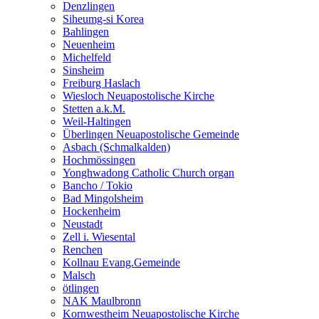
Denzlingen
Siheumg-si Korea
Bahlingen
Neuenheim
Michelfeld
Sinsheim
Freiburg Haslach
Wiesloch Neuapostolische Kirche
Stetten a.k.M.
Weil-Haltingen
Überlingen Neuapostolische Gemeinde
Asbach (Schmalkalden)
Hochmössingen
Yonghwadong Catholic Church organ
Bancho / Tokio
Bad Mingolsheim
Hockenheim
Neustadt
Zell i. Wiesental
Renchen
Kollnau Evang.Gemeinde
Malsch
ötlingen
NAK Maulbronn
Kornwestheim Neuapostolische Kirche