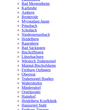
Bad Mergentheim
Karlsruhe
Amberg
Brotterode
Myogadani-Japan
Prinzbach
Schollach
Niedergrenzebach
Heidelberg
Rauenberg
Bad Säckingen
Bischoffingen
Lützelsachsen
Wiesloch Truhenorgel
Maintal-Bischofsheim
Freiburg Opfingen
Oberreut
Truhenorgel Hughes
Waltershofen
Mindersdorf
Orgelpositiv
Haindorf
Heidelberg Kopfklinik
Hausorgel Stahl
Freiburg-Tiengen