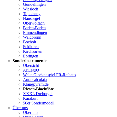
Gundelfingen
Wiesloch
Topolcany
Hausorgel
Oberwolfach
Baden-Baden
Emmendingen
Waldbronn
Bocholt
Feldkirch
Kirchzarten
Ebringen
Sonderinstrumente
Übersicht
Al:LegrO
Welte Glockenspiel FR-Rathaus
Aura calculata
Klangpyramide
Riesen-Blockflöte
XXXL Drehorgel
Karakuri
56er Sondermodell
Über uns
Über uns