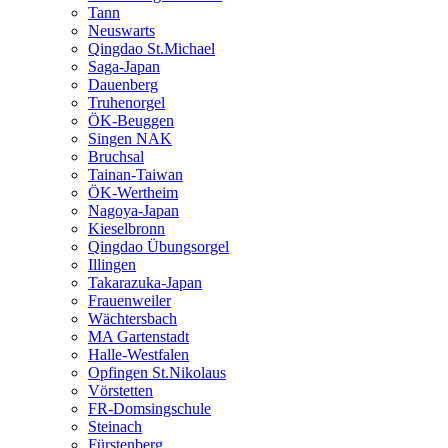
Tann
Neuswarts
Qingdao St.Michael
Saga-Japan
Dauenberg
Truhenorgel
ÖK-Beuggen
Singen NAK
Bruchsal
Tainan-Taiwan
ÖK-Wertheim
Nagoya-Japan
Kieselbronn
Qingdao Übungsorgel
Illingen
Takarazuka-Japan
Frauenweiler
Wächtersbach
MA Gartenstadt
Halle-Westfalen
Opfingen St.Nikolaus
Vörstetten
FR-Domsingschule
Steinach
Fürstenberg