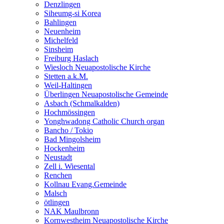
Denzlingen
Siheumg-si Korea
Bahlingen
Neuenheim
Michelfeld
Sinsheim
Freiburg Haslach
Wiesloch Neuapostolische Kirche
Stetten a.k.M.
Weil-Haltingen
Überlingen Neuapostolische Gemeinde
Asbach (Schmalkalden)
Hochmössingen
Yonghwadong Catholic Church organ
Bancho / Tokio
Bad Mingolsheim
Hockenheim
Neustadt
Zell i. Wiesental
Renchen
Kollnau Evang.Gemeinde
Malsch
ötlingen
NAK Maulbronn
Kornwestheim Neuapostolische Kirche