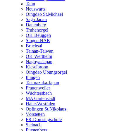
Tann
Neuswarts
Qingdao St.Michael
Saga-Japan
Dauenberg
Truhenorgel
ÖK-Beuggen
Singen NAK
Bruchsal
Tainan-Taiwan
ÖK-Wertheim
Nagoya-Japan
Kieselbronn
Qingdao Übungsorgel
Illingen
Takarazuka-Japan
Frauenweiler
Wächtersbach
MA Gartenstadt
Halle-Westfalen
Opfingen St.Nikolaus
Vörstetten
FR-Domsingschule
Steinach
Fürstenberg