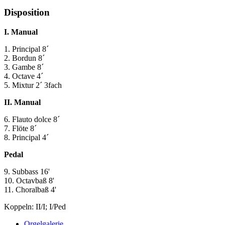
Disposition
I. Manual
1. Principal 8´
2. Bordun 8´
3. Gambe 8´
4. Octave 4´
5. Mixtur 2´ 3fach
II. Manual
6. Flauto dolce 8´
7. Flöte 8´
8. Principal 4´
Pedal
9. Subbass 16'
10. Octavbaß 8'
11. Choralbaß 4'
Koppeln: II/I; I/Ped
Orgelgalerie