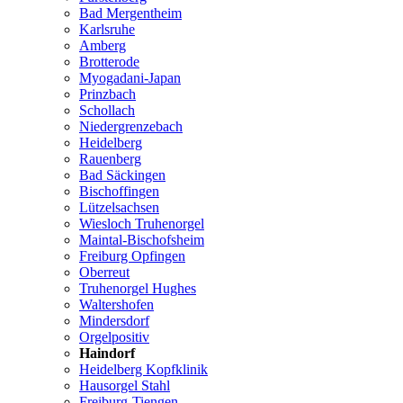
Bad Mergentheim
Karlsruhe
Amberg
Brotterode
Myogadani-Japan
Prinzbach
Schollach
Niedergrenzebach
Heidelberg
Rauenberg
Bad Säckingen
Bischoffingen
Lützelsachsen
Wiesloch Truhenorgel
Maintal-Bischofsheim
Freiburg Opfingen
Oberreut
Truhenorgel Hughes
Waltershofen
Mindersdorf
Orgelpositiv
Haindorf
Heidelberg Kopfklinik
Hausorgel Stahl
Freiburg-Tiengen