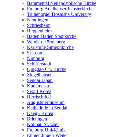
Bammental Neuapostolische Kirche
Freiburg Adelhauser Klosterkirche
Truhenorgel Doshisha University
Nendingen
Schriesheim
Heppenheim
Baden-Baden Stadtkirche
Winden Hörnleberg
Karlsruhe Simeonkirche
St.Leon
Nimburg
Schifferstadt
Qingdao Ch. Kirche
Ziegelhausen
Sendai-Japan
Kudamatsu
Seoul-Korea
Herrischried
Augustinermuseum
Kathedrale in Sendai
Daegu-Korea
Britzingen
Kollnau St.Josef
Freiburg Uni-Klinik
Ellmendingen-Weiler