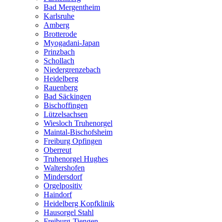
Bad Mergentheim
Karlsruhe
Amberg
Brotterode
Myogadani-Japan
Prinzbach
Schollach
Niedergrenzebach
Heidelberg
Rauenberg
Bad Säckingen
Bischoffingen
Lützelsachsen
Wiesloch Truhenorgel
Maintal-Bischofsheim
Freiburg Opfingen
Oberreut
Truhenorgel Hughes
Waltershofen
Mindersdorf
Orgelpositiv
Haindorf
Heidelberg Kopfklinik
Hausorgel Stahl
Freiburg-Tiengen