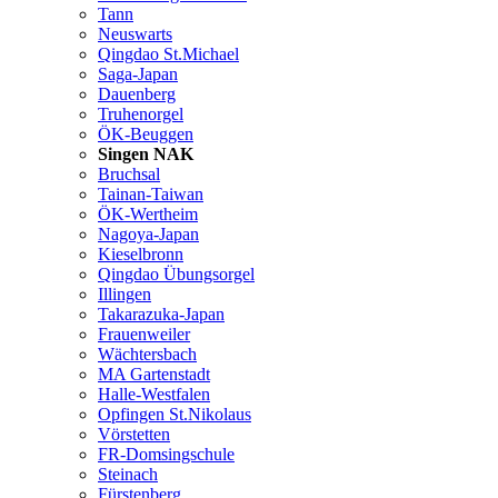
Tann
Neuswarts
Qingdao St.Michael
Saga-Japan
Dauenberg
Truhenorgel
ÖK-Beuggen
Singen NAK
Bruchsal
Tainan-Taiwan
ÖK-Wertheim
Nagoya-Japan
Kieselbronn
Qingdao Übungsorgel
Illingen
Takarazuka-Japan
Frauenweiler
Wächtersbach
MA Gartenstadt
Halle-Westfalen
Opfingen St.Nikolaus
Vörstetten
FR-Domsingschule
Steinach
Fürstenberg