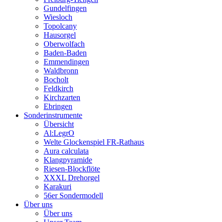
Gundelfingen
Wiesloch
Topolcany
Hausorgel
Oberwolfach
Baden-Baden
Emmendingen
Waldbronn
Bocholt
Feldkirch
Kirchzarten
Ebringen
Sonderinstrumente
Übersicht
Al:LegrO
Welte Glockenspiel FR-Rathaus
Aura calculata
Klangpyramide
Riesen-Blockflöte
XXXL Drehorgel
Karakuri
56er Sondermodell
Über uns
Über uns