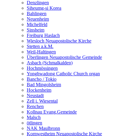
Denzlingen
Siheumg-si Korea
Bahlingen
Neuenheim
Michelfeld
Sinsheim
Freiburg Haslach
Wiesloch Neuapostolische Kirche
Stetten a.k.M.
Weil-Haltingen
Überlingen Neuapostolische Gemeinde
Asbach (Schmalkalden)
Hochmössingen
Yonghwadong Catholic Church organ
Bancho / Tokio
Bad Mingolsheim
Hockenheim
Neustadt
Zell i. Wiesental
Renchen
Kollnau Evang.Gemeinde
Malsch
ötlingen
NAK Maulbronn
Kornwestheim Neuapostolische Kirche