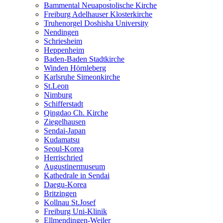
Bammental Neuapostolische Kirche
Freiburg Adelhauser Klosterkirche
Truhenorgel Doshisha University
Nendingen
Schriesheim
Heppenheim
Baden-Baden Stadtkirche
Winden Hörnleberg
Karlsruhe Simeonkirche
St.Leon
Nimburg
Schifferstadt
Qingdao Ch. Kirche
Ziegelhausen
Sendai-Japan
Kudamatsu
Seoul-Korea
Herrischried
Augustinermuseum
Kathedrale in Sendai
Daegu-Korea
Britzingen
Kollnau St.Josef
Freiburg Uni-Klinik
Ellmendingen-Weiler