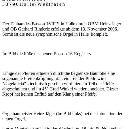
3 3 7 9 0 H a l l e / W e s t f a l e n
Der Einbau des Basson 16â€™ in Halle durch OBM Heinz Jäger
und OB Gerhard Rinderle erfolgte ab dem 13. November 2006.
Somit ist die neue symphonische Orgel in Halle komplett.
Im Bild die Füße des neuen Basson 16´Registers.
Einige der Pfeifen erhielten durch die begrenzte Bauhöhe eine
sogenannte Pfeifenkröpfung, d.h. ein Teil der Pfeife wird
"abgeknickt" - technisch gesehen wird hier ein Teil der Pfeife
abgeschnitten und im 45° Grad Winkel wieder angelötet. Dieser
Kröpf hat keinen Enfluß auf den Klang einer Pfeife.
Orgelbaumeister Heinz Jäger (im Bild links) bei der Intonation der
neuen Orgel.
Unser Montageteam hat in der Woche vom 18. bis 25. November