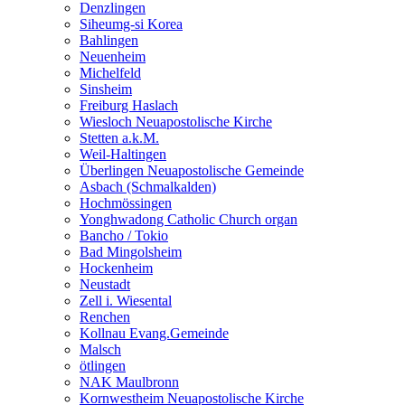
Denzlingen
Siheumg-si Korea
Bahlingen
Neuenheim
Michelfeld
Sinsheim
Freiburg Haslach
Wiesloch Neuapostolische Kirche
Stetten a.k.M.
Weil-Haltingen
Überlingen Neuapostolische Gemeinde
Asbach (Schmalkalden)
Hochmössingen
Yonghwadong Catholic Church organ
Bancho / Tokio
Bad Mingolsheim
Hockenheim
Neustadt
Zell i. Wiesental
Renchen
Kollnau Evang.Gemeinde
Malsch
ötlingen
NAK Maulbronn
Kornwestheim Neuapostolische Kirche