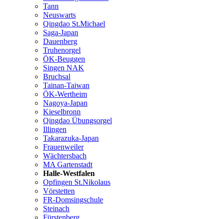
Tann
Neuswarts
Qingdao St.Michael
Saga-Japan
Dauenberg
Truhenorgel
ÖK-Beuggen
Singen NAK
Bruchsal
Tainan-Taiwan
ÖK-Wertheim
Nagoya-Japan
Kieselbronn
Qingdao Übungsorgel
Illingen
Takarazuka-Japan
Frauenweiler
Wächtersbach
MA Gartenstadt
Halle-Westfalen
Opfingen St.Nikolaus
Vörstetten
FR-Domsingschule
Steinach
Fürstenberg