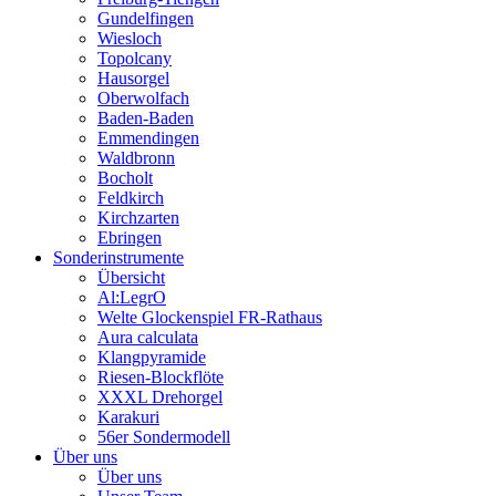
Gundelfingen
Wiesloch
Topolcany
Hausorgel
Oberwolfach
Baden-Baden
Emmendingen
Waldbronn
Bocholt
Feldkirch
Kirchzarten
Ebringen
Sonderinstrumente
Übersicht
Al:LegrO
Welte Glockenspiel FR-Rathaus
Aura calculata
Klangpyramide
Riesen-Blockflöte
XXXL Drehorgel
Karakuri
56er Sondermodell
Über uns
Über uns