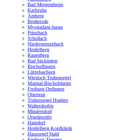
Bad Mergentheim
Karlsruhe
Amberg
Brotterode
Myogadani-Japan
Prinzbach
Schollach
Niedergrenzebach
Heidelberg
Rauenberg
Bad Säckingen
Bischoffingen
Lützelsachsen
Wiesloch Truhenorgel
Maintal-Bischofsheim
Freiburg Opfingen
Oberreut
Truhenorgel Hughes
Waltershofen
Mindersdorf
Orgelpositiv
Haindorf
Heidelberg Kopfklinik
Hausorgel Stahl
Freiburg-Tiengen