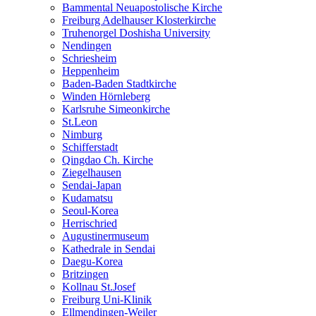
Bammental Neuapostolische Kirche
Freiburg Adelhauser Klosterkirche
Truhenorgel Doshisha University
Nendingen
Schriesheim
Heppenheim
Baden-Baden Stadtkirche
Winden Hörnleberg
Karlsruhe Simeonkirche
St.Leon
Nimburg
Schifferstadt
Qingdao Ch. Kirche
Ziegelhausen
Sendai-Japan
Kudamatsu
Seoul-Korea
Herrischried
Augustinermuseum
Kathedrale in Sendai
Daegu-Korea
Britzingen
Kollnau St.Josef
Freiburg Uni-Klinik
Ellmendingen-Weiler