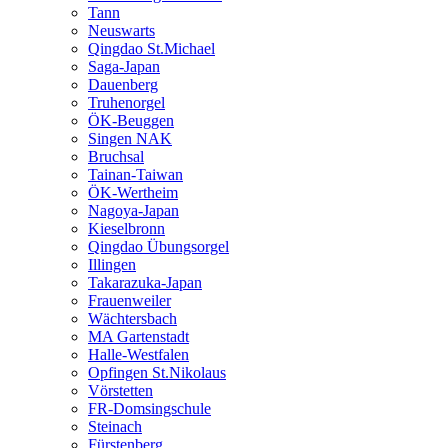
Tann
Neuswarts
Qingdao St.Michael
Saga-Japan
Dauenberg
Truhenorgel
ÖK-Beuggen
Singen NAK
Bruchsal
Tainan-Taiwan
ÖK-Wertheim
Nagoya-Japan
Kieselbronn
Qingdao Übungsorgel
Illingen
Takarazuka-Japan
Frauenweiler
Wächtersbach
MA Gartenstadt
Halle-Westfalen
Opfingen St.Nikolaus
Vörstetten
FR-Domsingschule
Steinach
Fürstenberg