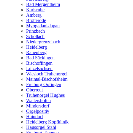
Bad Mergentheim
Karlsruhe
Amberg
Brotterode
Myogadani-Japan
Prinzbach
Schollach
Niedergrenzebach
Heidelberg
Rauenberg
Bad Säckingen
Bischoffingen
Lützelsachsen
Wiesloch Truhenorgel
Maintal-Bischofsheim
Freiburg Opfingen
Oberreut
Truhenorgel Hughes
Waltershofen
Mindersdorf
Orgelpositiv
Haindorf
Heidelberg Kopfklinik
Hausorgel Stahl
Freiburg-Tiengen