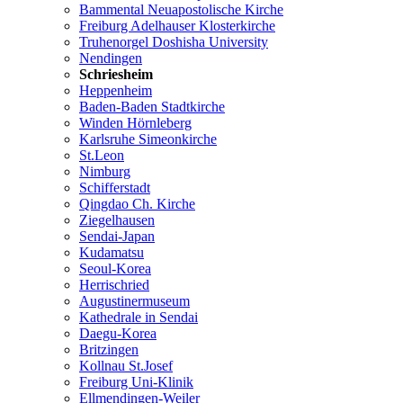
Bammental Neuapostolische Kirche
Freiburg Adelhauser Klosterkirche
Truhenorgel Doshisha University
Nendingen
Schriesheim
Heppenheim
Baden-Baden Stadtkirche
Winden Hörnleberg
Karlsruhe Simeonkirche
St.Leon
Nimburg
Schifferstadt
Qingdao Ch. Kirche
Ziegelhausen
Sendai-Japan
Kudamatsu
Seoul-Korea
Herrischried
Augustinermuseum
Kathedrale in Sendai
Daegu-Korea
Britzingen
Kollnau St.Josef
Freiburg Uni-Klinik
Ellmendingen-Weiler