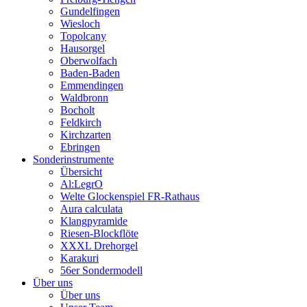
Gundelfingen
Wiesloch
Topolcany
Hausorgel
Oberwolfach
Baden-Baden
Emmendingen
Waldbronn
Bocholt
Feldkirch
Kirchzarten
Ebringen
Sonderinstrumente
Übersicht
Al:LegrO
Welte Glockenspiel FR-Rathaus
Aura calculata
Klangpyramide
Riesen-Blockflöte
XXXL Drehorgel
Karakuri
56er Sondermodell
Über uns
Über uns