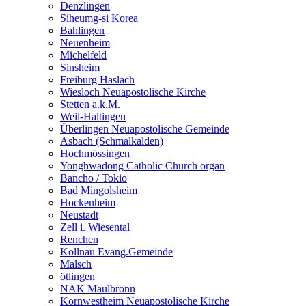
Denzlingen
Siheumg-si Korea
Bahlingen
Neuenheim
Michelfeld
Sinsheim
Freiburg Haslach
Wiesloch Neuapostolische Kirche
Stetten a.k.M.
Weil-Haltingen
Überlingen Neuapostolische Gemeinde
Asbach (Schmalkalden)
Hochmössingen
Yonghwadong Catholic Church organ
Bancho / Tokio
Bad Mingolsheim
Hockenheim
Neustadt
Zell i. Wiesental
Renchen
Kollnau Evang.Gemeinde
Malsch
ötlingen
NAK Maulbronn
Kornwestheim Neuapostolische Kirche