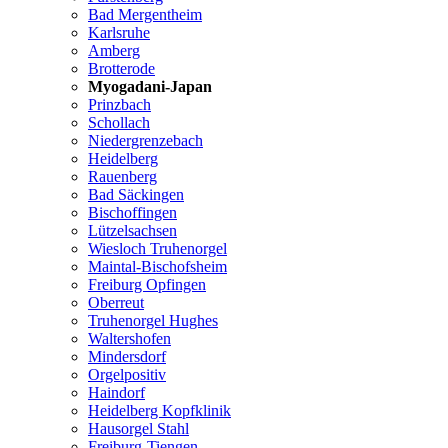
Bad Mergentheim
Karlsruhe
Amberg
Brotterode
Myogadani-Japan
Prinzbach
Schollach
Niedergrenzebach
Heidelberg
Rauenberg
Bad Säckingen
Bischoffingen
Lützelsachsen
Wiesloch Truhenorgel
Maintal-Bischofsheim
Freiburg Opfingen
Oberreut
Truhenorgel Hughes
Waltershofen
Mindersdorf
Orgelpositiv
Haindorf
Heidelberg Kopfklinik
Hausorgel Stahl
Freiburg-Tiengen