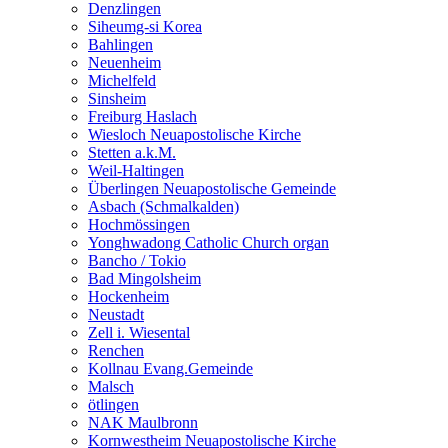
Denzlingen
Siheumg-si Korea
Bahlingen
Neuenheim
Michelfeld
Sinsheim
Freiburg Haslach
Wiesloch Neuapostolische Kirche
Stetten a.k.M.
Weil-Haltingen
Überlingen Neuapostolische Gemeinde
Asbach (Schmalkalden)
Hochmössingen
Yonghwadong Catholic Church organ
Bancho / Tokio
Bad Mingolsheim
Hockenheim
Neustadt
Zell i. Wiesental
Renchen
Kollnau Evang.Gemeinde
Malsch
ötlingen
NAK Maulbronn
Kornwestheim Neuapostolische Kirche