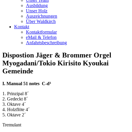
Unser Team
Ausbildung
Unser Holz
Auszeichnungen
Über Waldkirch
Kontakt
Kontaktformular
eMail & Telefon
Anfahrtsbeschreibung
Dispostion Jäger & Brommer Orgel
Myogadani/Tokio Kirisito Kyoukai
Gemeinde
I. Manual 51 notes C-d³
1. Prinzipal 8´
2. Gedeckt 8´
3. Oktave 4´
4. Holzflöte 4´
5. Oktave 2´
Tremulant