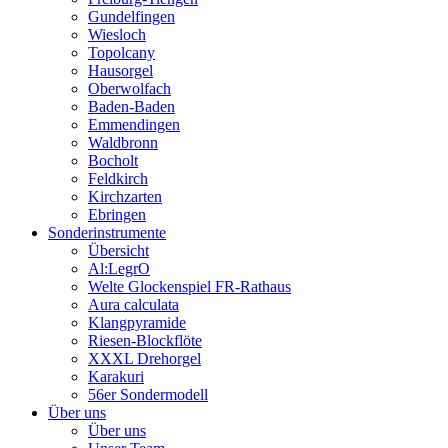
Gundelfingen
Wiesloch
Topolcany
Hausorgel
Oberwolfach
Baden-Baden
Emmendingen
Waldbronn
Bocholt
Feldkirch
Kirchzarten
Ebringen
Sonderinstrumente
Übersicht
Al:LegrO
Welte Glockenspiel FR-Rathaus
Aura calculata
Klangpyramide
Riesen-Blockflöte
XXXL Drehorgel
Karakuri
56er Sondermodell
Über uns
Über uns