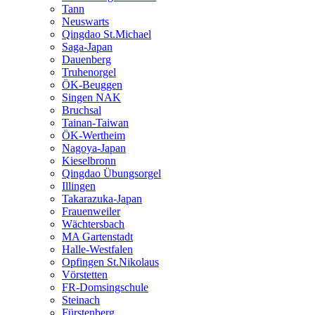
Tann
Neuswarts
Qingdao St.Michael
Saga-Japan
Dauenberg
Truhenorgel
ÖK-Beuggen
Singen NAK
Bruchsal
Tainan-Taiwan
ÖK-Wertheim
Nagoya-Japan
Kieselbronn
Qingdao Übungsorgel
Illingen
Takarazuka-Japan
Frauenweiler
Wächtersbach
MA Gartenstadt
Halle-Westfalen
Opfingen St.Nikolaus
Vörstetten
FR-Domsingschule
Steinach
Fürstenberg