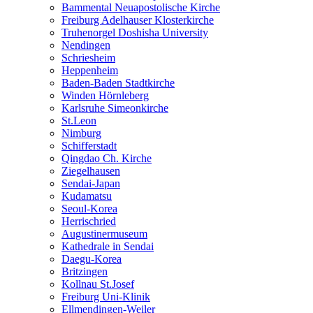
Bammental Neuapostolische Kirche
Freiburg Adelhauser Klosterkirche
Truhenorgel Doshisha University
Nendingen
Schriesheim
Heppenheim
Baden-Baden Stadtkirche
Winden Hörnleberg
Karlsruhe Simeonkirche
St.Leon
Nimburg
Schifferstadt
Qingdao Ch. Kirche
Ziegelhausen
Sendai-Japan
Kudamatsu
Seoul-Korea
Herrischried
Augustinermuseum
Kathedrale in Sendai
Daegu-Korea
Britzingen
Kollnau St.Josef
Freiburg Uni-Klinik
Ellmendingen-Weiler