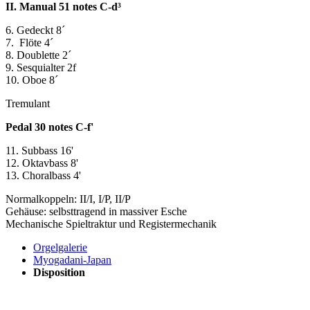
II. Manual 51 notes C-d³
6. Gedeckt 8´
7. Flöte 4´
8. Doublette 2´
9. Sesquialter 2f
10. Oboe 8´
Tremulant
Pedal 30 notes C-f'
11. Subbass 16'
12. Oktavbass 8'
13. Choralbass 4'
Normalkoppeln: II/I, I/P, II/P
Gehäuse: selbsttragend in massiver Esche
Mechanische Spieltraktur und Registermechanik
Orgelgalerie
Myogadani-Japan
Disposition