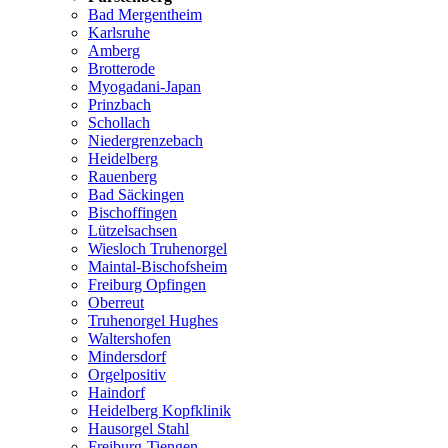
Bad Mergentheim
Karlsruhe
Amberg
Brotterode
Myogadani-Japan
Prinzbach
Schollach
Niedergrenzebach
Heidelberg
Rauenberg
Bad Säckingen
Bischoffingen
Lützelsachsen
Wiesloch Truhenorgel
Maintal-Bischofsheim
Freiburg Opfingen
Oberreut
Truhenorgel Hughes
Waltershofen
Mindersdorf
Orgelpositiv
Haindorf
Heidelberg Kopfklinik
Hausorgel Stahl
Freiburg-Tiengen