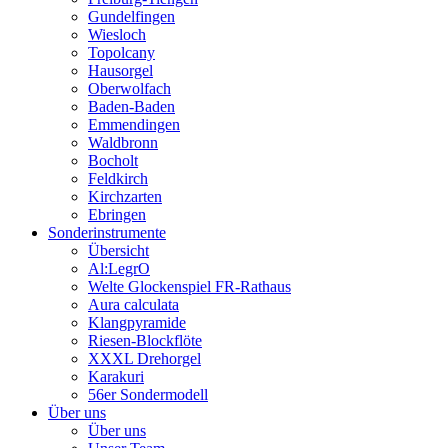
Gundelfingen
Wiesloch
Topolcany
Hausorgel
Oberwolfach
Baden-Baden
Emmendingen
Waldbronn
Bocholt
Feldkirch
Kirchzarten
Ebringen
Sonderinstrumente
Übersicht
Al:LegrO
Welte Glockenspiel FR-Rathaus
Aura calculata
Klangpyramide
Riesen-Blockflöte
XXXL Drehorgel
Karakuri
56er Sondermodell
Über uns
Über uns