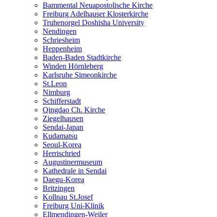
Bammental Neuapostolische Kirche
Freiburg Adelhauser Klosterkirche
Truhenorgel Doshisha University
Nendingen
Schriesheim
Heppenheim
Baden-Baden Stadtkirche
Winden Hörnleberg
Karlsruhe Simeonkirche
St.Leon
Nimburg
Schifferstadt
Qingdao Ch. Kirche
Ziegelhausen
Sendai-Japan
Kudamatsu
Seoul-Korea
Herrischried
Augustinermuseum
Kathedrale in Sendai
Daegu-Korea
Britzingen
Kollnau St.Josef
Freiburg Uni-Klinik
Ellmendingen-Weiler