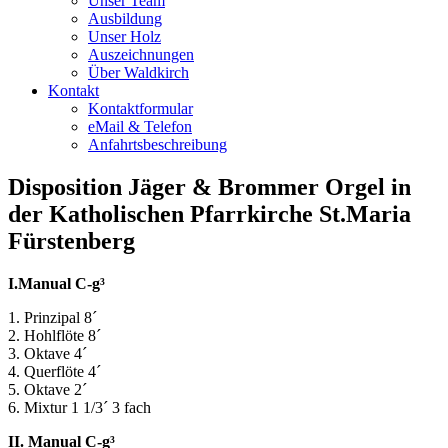
Unser Team
Ausbildung
Unser Holz
Auszeichnungen
Über Waldkirch
Kontakt
Kontaktformular
eMail & Telefon
Anfahrtsbeschreibung
Disposition Jäger & Brommer Orgel in
der Katholischen Pfarrkirche St.Maria
Fürstenberg
I.Manual C-g³
1. Prinzipal 8´
2. Hohlflöte 8´
3. Oktave 4´
4. Querflöte 4´
5. Oktave 2´
6. Mixtur 1 1/3´ 3 fach
II. Manual C-g³