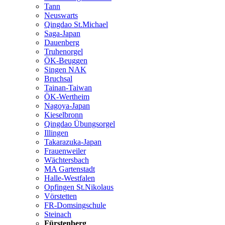
Tann
Neuswarts
Qingdao St.Michael
Saga-Japan
Dauenberg
Truhenorgel
ÖK-Beuggen
Singen NAK
Bruchsal
Tainan-Taiwan
ÖK-Wertheim
Nagoya-Japan
Kieselbronn
Qingdao Übungsorgel
Illingen
Takarazuka-Japan
Frauenweiler
Wächtersbach
MA Gartenstadt
Halle-Westfalen
Opfingen St.Nikolaus
Vörstetten
FR-Domsingschule
Steinach
Fürstenberg