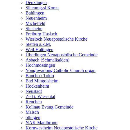
Denzlingen
Siheumg-si Korea
Bahlingen
Neuenheim
Michelfeld
Sinsheim
Freiburg Haslach
Wiesloch Neuapostolische Kirche
Stetten a.k.M.
Weil-Haltingen
Überlingen Neuapostolische Gemeinde
Asbach (Schmalkalden)
Hochmössingen
Yonghwadong Catholic Church organ
Bancho / Tokio
Bad Mingolsheim
Hockenheim
Neustadt
Zell i. Wiesental
Renchen
Kollnau Evang.Gemeinde
Malsch
ötlingen
NAK Maulbronn
Kornwestheim Neuapostolische Kirche