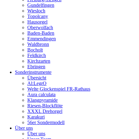
Gundelfingen
Wiesloch
Topolcany
Hausorgel
Oberwolfach
Baden-Baden
Emmendingen
Waldbronn
Bocholt
Feldkirch
Kirchzarten
Ebringen
Sonderinstrumente
Übersicht
Al:LegrO
Welte Glockenspiel FR-Rathaus
Aura calculata
Klangpyramide
Riesen-Blockflöte
XXXL Drehorgel
Karakuri
56er Sondermodell
Über uns
Über uns