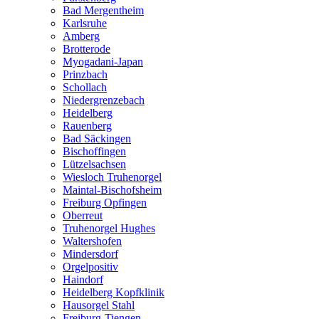
Bad Mergentheim
Karlsruhe
Amberg
Brotterode
Myogadani-Japan
Prinzbach
Schollach
Niedergrenzebach
Heidelberg
Rauenberg
Bad Säckingen
Bischoffingen
Lützelsachsen
Wiesloch Truhenorgel
Maintal-Bischofsheim
Freiburg Opfingen
Oberreut
Truhenorgel Hughes
Waltershofen
Mindersdorf
Orgelpositiv
Haindorf
Heidelberg Kopfklinik
Hausorgel Stahl
Freiburg-Tiengen