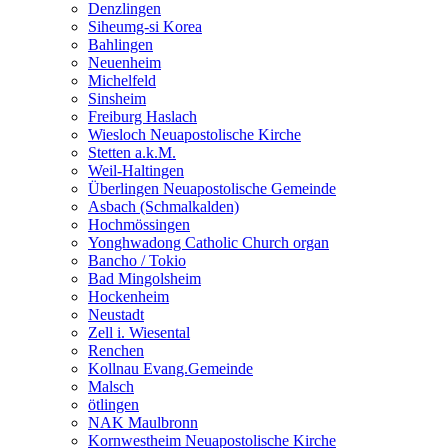
Denzlingen
Siheumg-si Korea
Bahlingen
Neuenheim
Michelfeld
Sinsheim
Freiburg Haslach
Wiesloch Neuapostolische Kirche
Stetten a.k.M.
Weil-Haltingen
Überlingen Neuapostolische Gemeinde
Asbach (Schmalkalden)
Hochmössingen
Yonghwadong Catholic Church organ
Bancho / Tokio
Bad Mingolsheim
Hockenheim
Neustadt
Zell i. Wiesental
Renchen
Kollnau Evang.Gemeinde
Malsch
ötlingen
NAK Maulbronn
Kornwestheim Neuapostolische Kirche