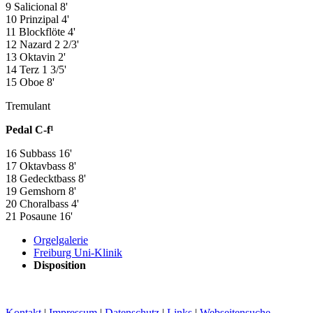
9 Salicional 8'
10 Prinzipal 4'
11 Blockflöte 4'
12 Nazard 2 2/3'
13 Oktavin 2'
14 Terz 1 3/5'
15 Oboe 8'
Tremulant
Pedal C-f¹
16 Subbass 16'
17 Oktavbass 8'
18 Gedecktbass 8'
19 Gemshorn 8'
20 Choralbass 4'
21 Posaune 16'
Orgelgalerie
Freiburg Uni-Klinik
Disposition
Kontakt
|
Impressum
|
Datenschutz
|
Links
|
Webseitensuche