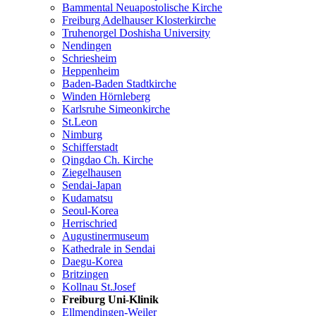
Bammental Neuapostolische Kirche
Freiburg Adelhauser Klosterkirche
Truhenorgel Doshisha University
Nendingen
Schriesheim
Heppenheim
Baden-Baden Stadtkirche
Winden Hörnleberg
Karlsruhe Simeonkirche
St.Leon
Nimburg
Schifferstadt
Qingdao Ch. Kirche
Ziegelhausen
Sendai-Japan
Kudamatsu
Seoul-Korea
Herrischried
Augustinermuseum
Kathedrale in Sendai
Daegu-Korea
Britzingen
Kollnau St.Josef
Freiburg Uni-Klinik
Ellmendingen-Weiler