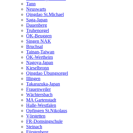
Tann
Neuswarts
Qingdao St.Michael
Saga-Japan
Dauenberg
Truhenorgel
ÖK-Beuggen
Singen NAK
Bruchsal
Tainan-Taiwan
ÖK-Wertheim
Nagoya-Japan
Kieselbronn
Qingdao Übungsorgel
Illingen
Takarazuka-Japan
Frauenweiler
Wächtersbach
MA Gartenstadt
Halle-Westfalen
Opfingen St.Nikolaus
Vörstetten
FR-Domsingschule
Steinach
Fürstenberg